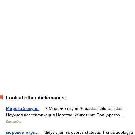
Look at other dictionaries:
Морской окунь
— ? Морские окуни Sebastes chlorostictus
Научная классификация Царство: Животные Подцарство …
Википедия
морской окунь
— didysis jūrinis ešerys statusas T sritis zoologija