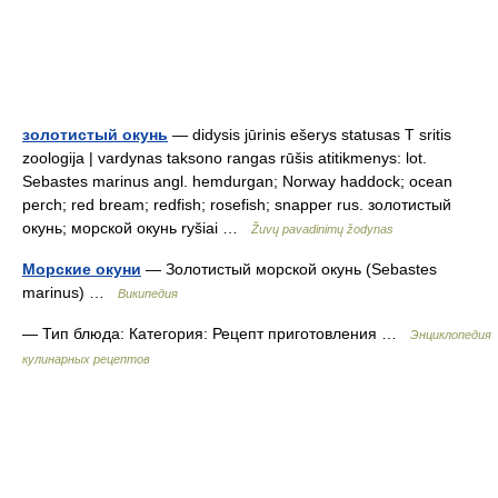
золотистый окунь
— didysis jūrinis ešerys statusas T sritis
zoologija | vardynas taksono rangas rūšis atitikmenys: lot.
Sebastes marinus angl. hemdurgan; Norway haddock; ocean
perch; red bream; redfish; rosefish; snapper rus. золотистый
окунь; морской окунь ryšiai …
Žuvų pavadinimų žodynas
Морские окуни
— Золотистый морской окунь (Sebastes
marinus) …
Википедия
— Тип блюда: Категория: Рецепт приготовления …
Энциклопедия
кулинарных рецептов