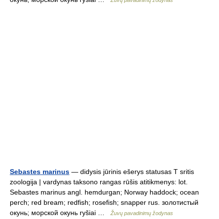
Žuvų pavadinimų žodynas
Sebastes marinus
— didysis jūrinis ešerys statusas T sritis
zoologija | vardynas taksono rangas rūšis atitikmenys: lot.
Sebastes marinus angl. hemdurgan; Norway haddock; ocean
perch; red bream; redfish; rosefish; snapper rus. золотистый
окунь; морской окунь ryšiai …
Žuvų pavadinimų žodynas