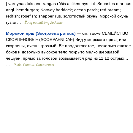
| vardynas taksono rangas rūšis atitikmenys: lot. Sebastes marinus
angl. hemdurgan; Norway haddock; ocean perch; red bream;
redfish; rosefish; snapper rus. золотистый окунь; морской окунь
ryšiai …
Žuvų pavadinimų žodynas
Морской ерш (Scorpaena porсus)
— см. также СЕМЕЙСТВО
СКОРПЕНОВЫЕ (SCORPAENIDAE) Вид у морского ерша, или
скорпены, очень: грозный. Ее продолговатое, несколько сжатое
боков и довольно высокое тело покрыто мелко шершавой
чешуей, прямо за головой возвышается ряд из 11 12 острых…
…
Рыбы России. Справочник