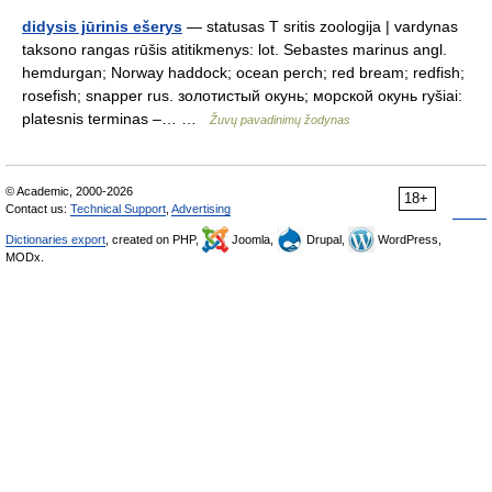
didysis jūrinis ešerys
— statusas T sritis zoologija | vardynas
taksono rangas rūšis atitikmenys: lot. Sebastes marinus angl.
hemdurgan; Norway haddock; ocean perch; red bream; redfish;
rosefish; snapper rus. золотистый окунь; морской окунь ryšiai:
platesnis terminas –… …
Žuvų pavadinimų žodynas
© Academic, 2000-2026
18+
Contact us:
Technical Support
,
Advertising
Dictionaries export
, created on PHP,
Joomla,
Drupal,
WordPress,
MODx.